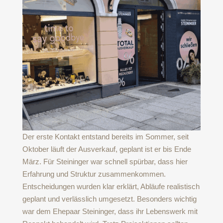
Der erste Kontakt entstand bereits im Sommer, seit
Oktober läuft der Ausverkauf, geplant ist er bis Ende
März. Für Steininger war schnell spürbar, dass hier
Erfahrung und Struktur zusammenkommen.
Entscheidungen wurden klar erklärt, Abläufe realistisch
geplant und verlässlich umgesetzt. Besonders wichtig
war dem Ehepaar Steininger, dass ihr Lebenswerk mit