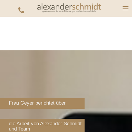

Frau Geyer berichtet über
die Arbeit von Alexander Schmidt
und Team